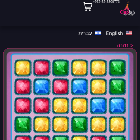
972-52-3309773+
English
עברית
< חזרה